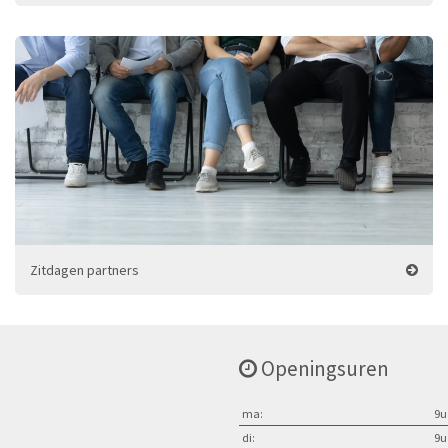
Zitdagen partners
Openingsuren
ma:
9u
di:
9u