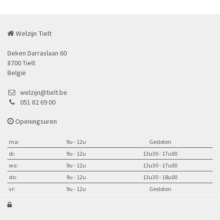
Welzijn Tielt
Deken Darraslaan 60
8700 Tielt
België
welzijn@tielt.be
051 82 69 00
Openingsuren
ma:
9u - 12u
Gesloten
di:
9u - 12u
13u30 - 17u00
wo:
9u - 12u
13u30 - 17u00
do:
9u - 12u
13u30 - 18u00
vr:
9u - 12u
Gesloten
