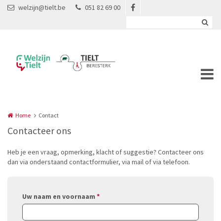
Overslaan en naar de inhoud gaan
welzijn@tielt.be
051 82 69 00
Home
Contact
Contacteer ons
Heb je een vraag, opmerking, klacht of suggestie? Contacteer ons
dan via onderstaand contactformulier, via mail of via telefoon.
Uw naam en voornaam
*