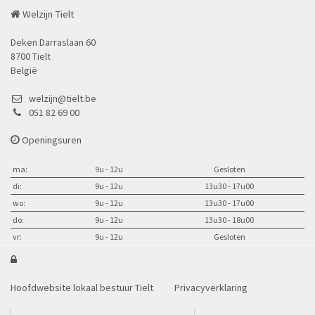
Welzijn Tielt
Deken Darraslaan 60
8700 Tielt
België
welzijn@tielt.be
051 82 69 00
Openingsuren
ma:
9u - 12u
Gesloten
di:
9u - 12u
13u30 - 17u00
wo:
9u - 12u
13u30 - 17u00
do:
9u - 12u
13u30 - 18u00
vr:
9u - 12u
Gesloten

Hoofdwebsite lokaal bestuur Tielt
Privacyverklaring