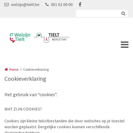
Overslaan en naar de inhoud gaan
welzijn@tielt.be
051 82 69 00
Home
Cookieverklaring
Cookieverklaring
Het gebruik van “cookies”.
WAT ZIJN COOKIES?
Cookies zijn kleine tekstbestanden die door websites op je toestel
worden geplaatst. Dergelijke cookies kunnen verschillende
doeleinden hebben: