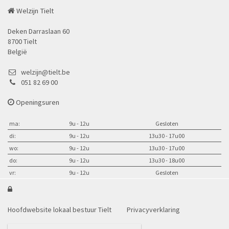
Welzijn Tielt
Deken Darraslaan 60
8700 Tielt
België
welzijn@tielt.be
051 82 69 00
Openingsuren
ma:
9u - 12u
Gesloten
di:
9u - 12u
13u30 - 17u00
wo:
9u - 12u
13u30 - 17u00
do:
9u - 12u
13u30 - 18u00
vr:
9u - 12u
Gesloten

Hoofdwebsite lokaal bestuur Tielt
Privacyverklaring