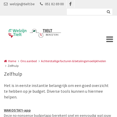
Overslaan en naar de inhoud gaan
welzijn@tielt.be
051 82 69 00
Home
Ons aanbod
Achterstallige facturen & betalingsmoeilijkheden
Zelfhulp
Zelfhulp
Het is in eerste instantie belangrijk om een goed overzicht
te hebben op je budget. Diverse tools kunnen u hiermee
helpen.
WAKOSTA?!-app
Deze no-nonsense budgetapp berekent snel en eenvoudig wat jouw