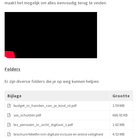
maakt het mogelijk om alles eenvoudig terug te vinden.
Folders
Er zijn diverse folders die je op weg kunnen helpen.
Bijlage
Grootte
budget_in_handen_van_je_kind_nl.pdf
1.59 MB
sos_schulden.pdf
666.92 KB
biz_pensioen_in_zicht_digitaal_1.pdf
1.62 MB
brochure febelfin ivm digitale inclusie en online veiligheid
4.53 MB