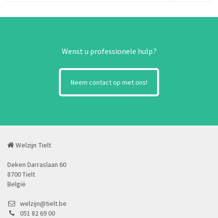
Wenst u professionele hulp?
Neem contact op met ons!
Welzijn Tielt
Deken Darraslaan 60
8700 Tielt
België
welzijn@tielt.be
051 82 69 00