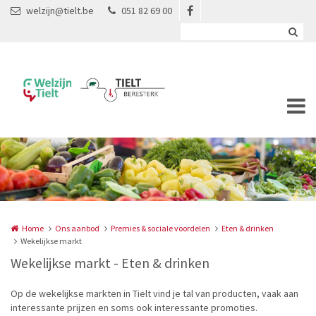
Overslaan en naar de inhoud gaan
welzijn@tielt.be
051 82 69 00
Home
Ons aanbod
Premies & sociale voordelen
Eten & drinken
Wekelijkse markt
Wekelijkse markt - Eten & drinken
Op de wekelijkse markten in Tielt vind je tal van producten, vaak aan
interessante prijzen en soms ook interessante promoties.