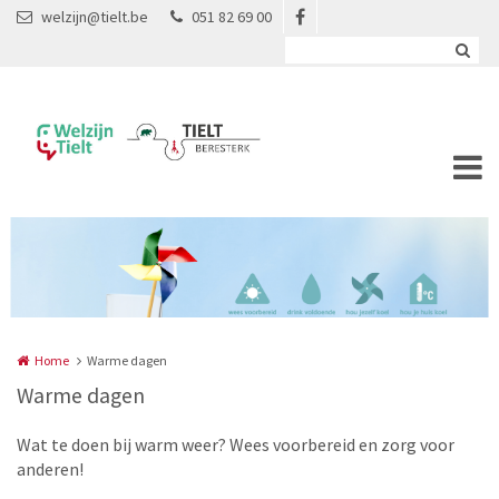
Overslaan en naar de inhoud gaan
welzijn@tielt.be
051 82 69 00
Home
Warme dagen
Warme dagen
Wat te doen bij warm weer? Wees voorbereid en zorg voor
anderen!