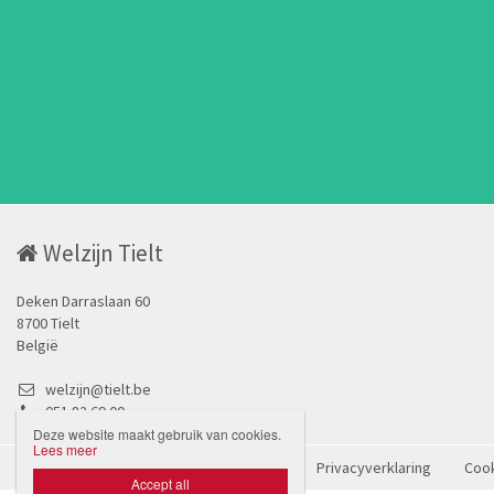
Welzijn Tielt
Deken Darraslaan 60
8700 Tielt
België
welzijn@tielt.be
051 82 69 00
Deze website maakt gebruik van cookies.
Lees meer
Hoofdwebsite lokaal bestuur Tielt
Privacyverklaring
Cook

Accept all