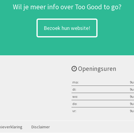
Wil je meer info over Too Good to go?
Bezoek hun website!
Openingsuren
ma:
9u
di:
9u
wo:
9u
do:
9u
vr:
9u
ieverklaring
Disclaimer