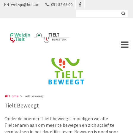
Overslaan en naar de inhoud gaan
welzijn@tielt.be
051 82 69 00
Home
Tielt Beweegt
Tielt Beweegt
Onder de noemer ‘Tielt beweegt’ moedigen we alle
Tieltenaren aan om meer te bewegen en zich actief te
verplaatsen in het dagelijks leven. Bewegen is goed voor