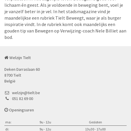
lichaam én geest. Als je voldoende in beweging bent, voel je
je vanzelf beter in je vel. In het stadsmagazine vind je
maandelijkse een rubriek Tielt Beweegt, waar je als burger
inspiratie vindt. In de rubriek komt ook maandelijks een
gouden tip van Bewegen op Verwijzing-coach Nele Billiet aan
bod.
Welzijn Tielt
Deken Darraslaan 60
8700 Tielt
België
welzijn@tielt.be
051 82 69 00
Openingsuren
ma:
9u - 12u
Gesloten
di:
9u - 12u
13u30 - 17u00