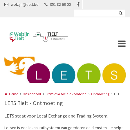
Overslaan en naar de inhoud gaan
welzijn@tielt.be
051 82 69 00
Home
Ons aanbod
Premies & sociale voordelen
Ontmoeting
LETS
LETS Tielt - Ontmoeting
LETS staat voor Local Exchange and Trading System.
Letsen is een lokaal ruilsysteem van goederen en diensten. Je helpt