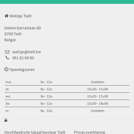
Welzijn Tielt
Deken Darraslaan 60
8700 Tielt
België
welzijn@tielt.be
051 82 69 00
Openingsuren
ma:
9u - 12u
Gesloten
di:
9u - 12u
13u30 - 17u00
wo:
9u - 12u
13u30 - 17u00
do:
9u - 12u
13u30 - 18u00
vr:
9u - 12u
Gesloten

Hoofdwebsite lokaal bestuur Tielt
Privacyverklaring