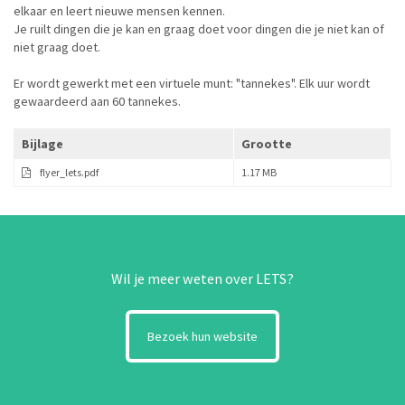
elkaar en leert nieuwe mensen kennen.
Je ruilt dingen die je kan en graag doet voor dingen die je niet kan of
niet graag doet.
Er wordt gewerkt met een virtuele munt: "tannekes". Elk uur wordt
gewaardeerd aan 60 tannekes.
Bijlage
Grootte
flyer_lets.pdf
1.17 MB
Wil je meer weten over LETS?
Bezoek hun website